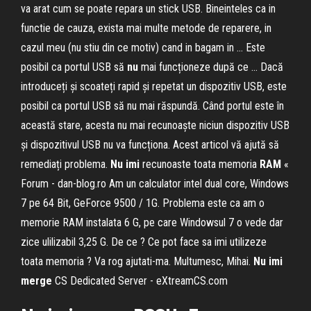
va arat cum se poate repara un stick USB. Bineinteles ca in
functie de cauza, exista mai multe metode de reparere, in
cazul meu (nu stiu din ce motiv) cand in bagam in ... Este
posibil ca portul USB să
nu
mai funcționeze după ce ... Dacă
introduceți și scoateți rapid și repetat un dispozitiv USB, este
posibil ca portul USB să nu mai răspundă. Când portul este în
această stare, acesta nu mai recunoaște niciun dispozitiv USB
și dispozitivul USB nu va funcționa. Acest articol vă ajută să
remediați problema.
Nu
imi
recunoaste toata memoria
RAM
«
Forum - dan-blog.ro Am un calculator intel dual core, Windows
7 pe 64 Bit, GeForce 9500 / 1G. Problema este ca am o
memorie RAM instalata 6 G, pe care Windowsul 7 o vede dar
zice ulilizabil 3,25 G. De ce ? Ce pot face sa imi utilizeze
toata memoria ? Va rog ajutati-ma. Multumesc, Mihai.
Nu
imi
merge
CS Dedicated Server - eXtreamCS.com