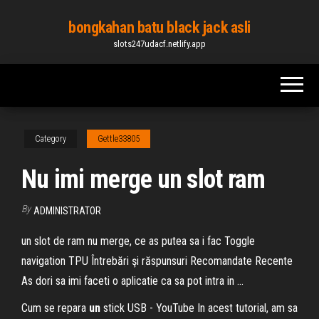
Skip
bongkahan batu black jack asli
to
slots247udacf.netlify.app
the
content
Category
Gettle33805
Nu imi merge un slot ram
By
ADMINISTRATOR
un slot de ram nu merge, ce as putea sa i fac Toggle
navigation TPU Întrebări şi răspunsuri Recomandate Recente
As dori sa imi faceti o aplicatie ca sa pot intra in ...
Cum se repara
un
stick USB - YouTube In acest tutorial, am sa