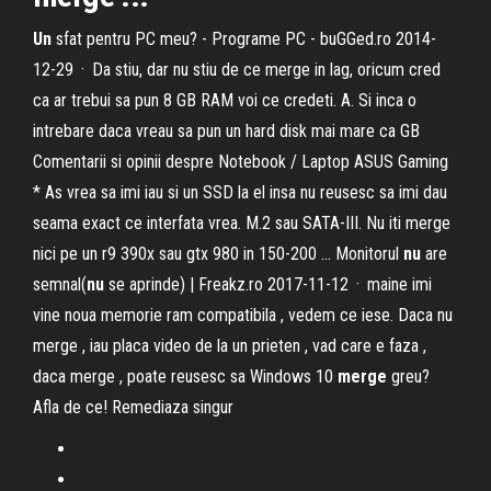
Un
sfat pentru PC meu? - Programe PC - buGGed.ro 2014-
12-29 · Da stiu, dar nu stiu de ce merge in lag, oricum cred
ca ar trebui sa pun 8 GB RAM voi ce credeti. A. Si inca o
intrebare daca vreau sa pun un hard disk mai mare ca GB
Comentarii si opinii despre Notebook / Laptop ASUS Gaming
* As vrea sa imi iau si un SSD la el insa nu reusesc sa imi dau
seama exact ce interfata vrea. M.2 sau SATA-III. Nu iti merge
nici pe un r9 390x sau gtx 980 in 150-200 ... Monitorul
nu
are
semnal(
nu
se aprinde) | Freakz.ro 2017-11-12 · maine imi
vine noua memorie ram compatibila , vedem ce iese. Daca nu
merge , iau placa video de la un prieten , vad care e faza ,
daca merge , poate reusesc sa Windows 10
merge
greu?
Afla de ce! Remediaza singur