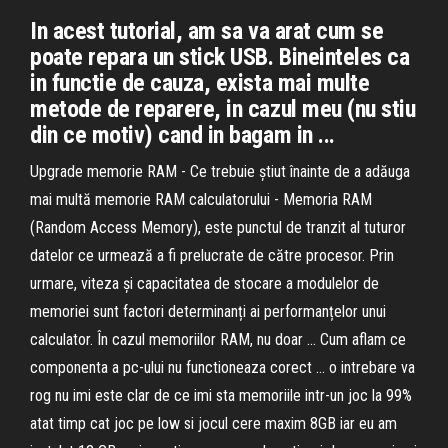
In acest tutorial, am sa va arat cum se
poate repara un stick USB. Bineinteles ca
in functie de cauza, exista mai multe
metode de reparere, in cazul meu (nu stiu
din ce motiv) cand in bagam in ...
Upgrade memorie RAM - Ce trebuie știut înainte de a adăuga
mai multă memorie RAM calculatorului - Memoria RAM
(Random Access Memory), este punctul de tranzit al tuturor
datelor ce urmează a fi prelucrate de către procesor. Prin
urmare, viteza și capacitatea de stocare a modulelor de
memoriei sunt factori determinanți ai performanțelor unui
calculator. În cazul memoriilor RAM, nu doar ... Cum aflam ce
componenta a pc-ului nu functioneaza corect ... o intrebare va
rog nu imi este clar de ce imi sta memoriile intr-un joc la 99%
atat timp cat joc pe low si jocul cere maxim 8GB iar eu am