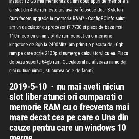
instalat 12 GB mai mentionez ca am doua tipuri de memorie si
un slot din 4 de ram este ars asa ca folosesc doar 3 sloturi
Cum facem upgrade la memoria RAM? - ConfigPC.info salut,
am un calculator cu procesor i7 7700 si placa de baza msi
110m eco cu un un slot de ram ocpuat cu o memorie
kingstone de 8gb la 2400Mhz, am primit o placuta de 16gb
ram pe care scrie 2133p si numerge calculatorul cu ea. Placa
de baza suporta 64gb ram. Calculatorul nu afiseaza nimic dar
nici nu tiuie nimic , sti cumva ce e de facut?
2019-5-10 · nu mai aveti niciun
slot liber atunci ori cumparati o
memorie RAM cu o frecventa mai
mare decat cea pe care o Una din
cauze pentru care un windows 10
merge ...