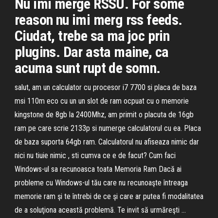
Nu imi merge RSSU. For some
reason nu imi merg rss feeds.
Ciudat, trebe sa ma joc prin
plugins. Dar asta maine, ca
acuma sunt rupt de somn.
salut, am un calculator cu procesor i7 7700 si placa de baza
msi 110m eco cu un un slot de ram ocpuat cu o memorie
kingstone de 8gb la 2400Mhz, am primit o placuta de 16gb
ram pe care scrie 2133p si numerge calculatorul cu ea. Placa
de baza suporta 64gb ram. Calculatorul nu afiseaza nimic dar
nici nu tiuie nimic , sti cumva ce e de facut? Cum faci
Windows-ul sa recunoasca toata Memoria Ram Dacă ai
probleme cu Windows-ul tău care nu recunoaşte întreaga
memorie ram şi te întrebi de ce şi care ar putea fi modalitatea
de a soluţiona această problemă. Te invit să urmăreşti ...